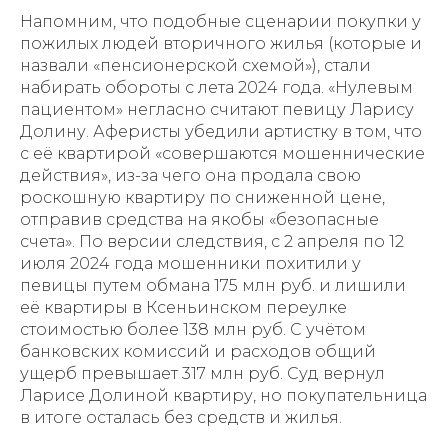
Напомним, что подобные сценарии покупки у
пожилых людей вторичного жилья (которые и
назвали «пенсионерской схемой»), стали
набирать обороты с лета 2024 года. «Нулевым
пациентом» негласно считают певицу Ларису
Долину. Аферисты убедили артистку в том, что
с её квартирой «совершаются мошеннические
действия», из-за чего она продала свою
роскошную квартиру по сниженной цене,
отправив средства на якобы «безопасные
счета». По версии следствия, с 2 апреля по 12
июля 2024 года мошенники похитили у
певицы путем обмана 175 млн руб. и лишили
её квартиры в Ксеньинском переулке
стоимостью более 138 млн руб. С учётом
банковских комиссий и расходов общий
ущерб превышает 317 млн руб. Суд вернул
Ларисе Долиной квартиру, но покупательница
в итоге осталась без средств и жилья.