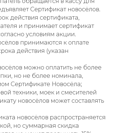
упатель обращается в кассу для
едъявляет Сертификат новосёлов.
рок действия сертификата,
пателя и принимает сертификат
согласно условиям акции.
осёлов принимаются к оплате
срока действия (указан
осёлов можно оплатить не более
пки, но не более номинала,
мом Сертификате Новосёла;
вой техники, моек и смесителей
икату новосёлов может составлять
ката новосёлов распространяется
дкой, но суммарная скидка