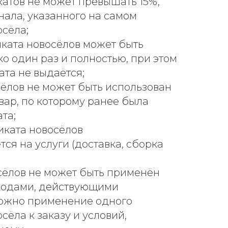
катов не может превышать 15%,
нала, указанного на самом
сёла;
ката новосёлов может быть
ко один раз и полностью, при этом
ата не выдаётся;
ёлов не может быть использован
вар, по которому ранее была
та;
иката новосёлов
ся на услуги (доставка, сборка
сёлов не может быть применён
кодами, действующими
можно применение одного
сёла к заказу и условий,