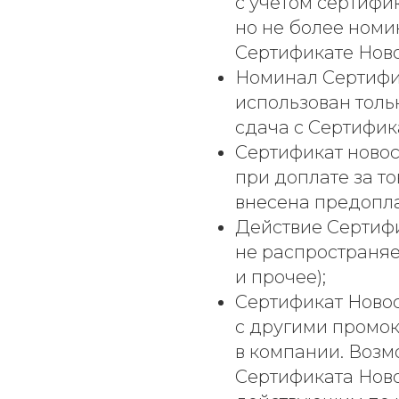
с учетом сертифи
но не более номи
Сертификате Ново
Номинал Сертифи
использован толь
сдача с Сертифик
Сертификат новос
при доплате за то
внесена предопла
Действие Сертиф
не распространяет
и прочее);
Сертификат Ново
с другими промо
в компании. Воз
Сертификата Ново