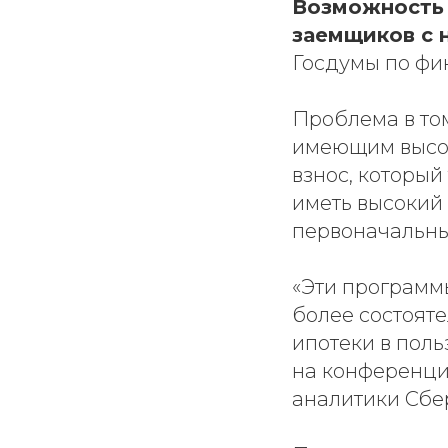
Возможность 
заемщиков с 
Госдумы по фи
Проблема в том
имеющим высок
взнос, который
иметь высокий 
первоначальны
«Эти программ
более состоят
ипотеки в поль
на конференци
аналитики Сбе