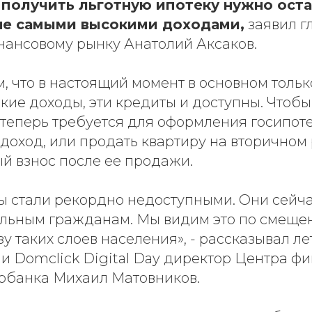
получить льготную ипотеку нужно оста
не самыми высокими доходами,
заявил г
нансовому рынку Анатолий Аксаков.
, что в настоящий момент в основном тольк
ие доходы, эти кредиты и доступны. Чтобы
 теперь требуется для оформления госипот
доход, или продать квартиру на вторичном
й взнос после ее продажи.
ы стали рекордно недоступными. Они сейч
ельным гражданам. Мы видим это по смеще
зу таких слоев населения», - рассказывал ле
и Domclick Digital Day директор Центра ф
рбанка Михаил Матовников.