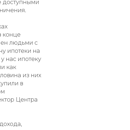
ее доступными
аничения.
ках
в конце
чен людьми с
у ипотеки на
л у нас ипотеку
ли как
ловина из них
купили в
ом
ектор Центра
дохода,