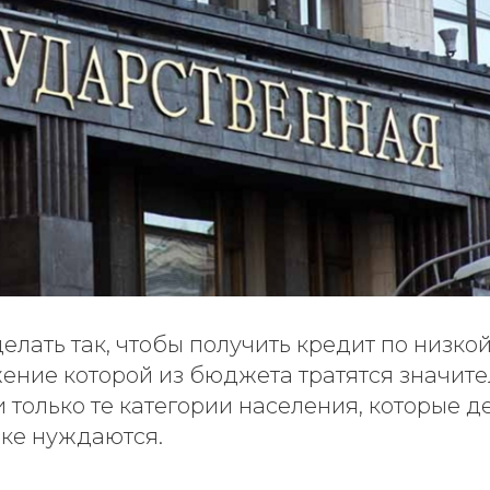
лать так, чтобы получить кредит по низко
жение которой из бюджета тратятся значит
и только те категории населения, которые д
ке нуждаются.