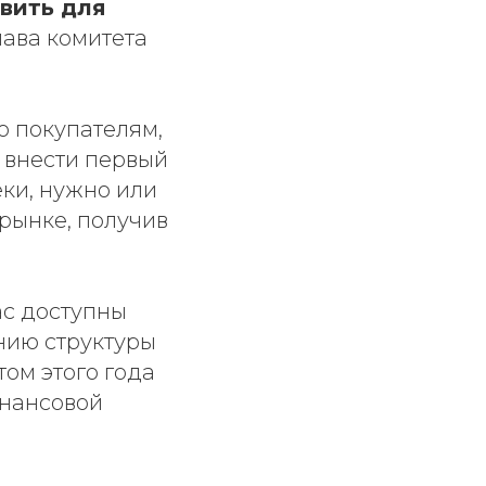
вить для
лава комитета
о покупателям,
 внести первый
еки, нужно или
 рынке, получив
ас доступны
нию структуры
том этого года
инансовой