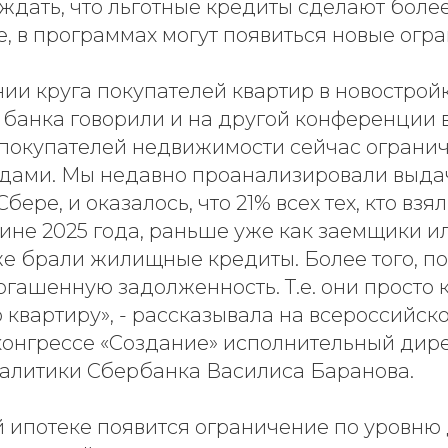
 ждать, что льготные кредиты сделают бол
ее, в программах могут появиться новые огр
ии круга покупателей квартир в новострой
 банка говорили и на другой конференции 
г покупателей недвижимости сейчас ограни
дами. Мы недавно проанализировали выдач
бере, и оказалось, что 21% всех тех, кто взя
ине 2025 года, раньше уже как заемщики и
е брали жилищные кредиты. Более того, по
гашенную задолженность. Т.е. они просто 
 квартиру», - рассказывала на всероссийск
конгрессе «Создание» исполнительный дир
алитики Сбербанка Василиса Баранова.
й ипотеке появится ограничение по уровню 