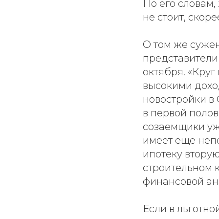
По его словам,
не стоит, скор
О том же сужен
представители
октября. «Кру
высокими дохо
новостройки в С
в первой полов
созаемщики уж
имеет еще непо
ипотеку вторую
строительном 
финансовой ан
Если в льготно