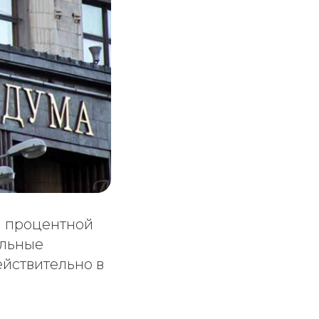
й процентной
ельные
ействительно в