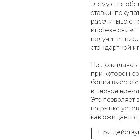
Этому способс
ставки (покуп
рассчитывают р
ипотеке снизят
получили широ
стандартной и
Не дожидаясь п
при котором с
банки вместе 
в первое время
Это позволяет
на рынке услов
как ожидается,
При действу