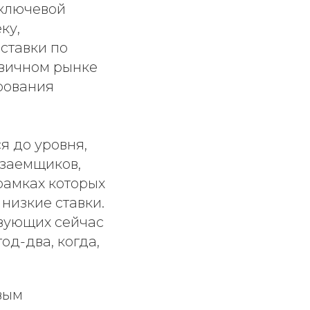
 ключевой
ку,
ставки по
ервичном рынке
рования
я до уровня,
 заемщиков,
рамках которых
низкие ставки.
твующих сейчас
од-два, когда,
вым