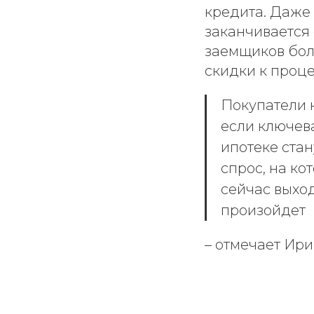
кредита. Даже 
заканчивается 
заемщиков бол
скидки к проце
Покупатели 
если ключева
ипотеке ста
спрос, на ко
сейчас выход
произойдет
– отмечает Ир