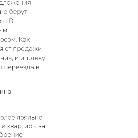
редложения
не берут
ы. В
ным
осом. Как
ая от продажи
ния, и ипотеку
я переезда в
рина
олее лояльно.
ти квартиры за
обрение