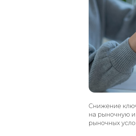
Снижение ключ
на рыночную ип
рыночных услов