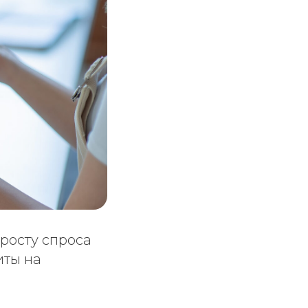
росту спроса
иты на