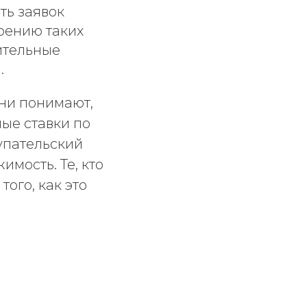
ть заявок
трению таких
ительные
.
ни понимают,
ные ставки по
упательский
имость. Те, кто
того, как это