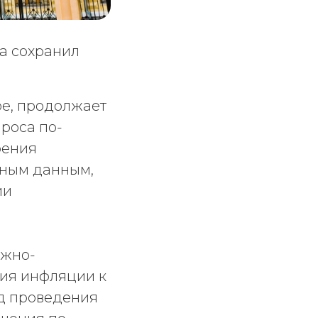
ва сохранил
ое, продолжает
проса по-
рения
ивным данным,
ии
ежно-
ния инфляции к
од проведения