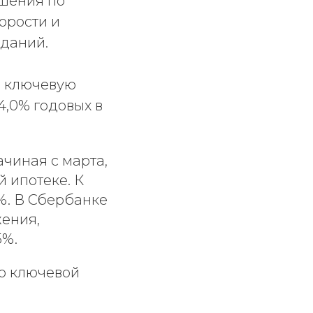
шения по
орости и
даний.
ю ключевую
14,0% годовых в
ачиная с марта,
 ипотеке. К
%. В Сбербанке
жения,
5%.
о ключевой