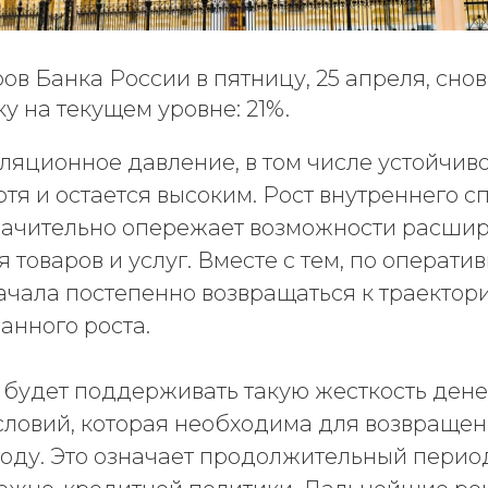
ов Банка России в пятницу, 25 апреля, сно
у на текущем уровне: 21%.
ляционное давление, в том числе устойчив
отя и остается высоким. Рост внутреннего с
ачительно опережает возможности расши
товаров и услуг. Вместе с тем, по операт
ачала постепенно возвращаться к траектор
анного роста.
 будет поддерживать такую жесткость ден
словий, которая необходима для возвраще
 году. Это означает продолжительный пери