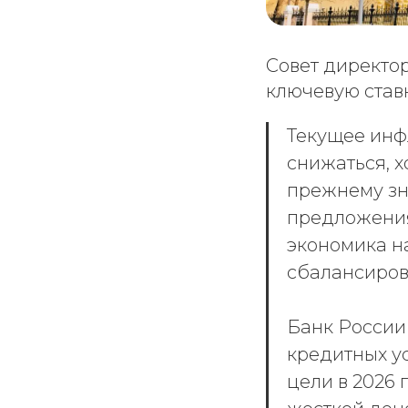
Совет директор
ключевую ставк
Текущее инф
снижаться, х
прежнему зн
предложения 
экономика н
сбалансиров
Банк России
кредитных у
цели в 2026