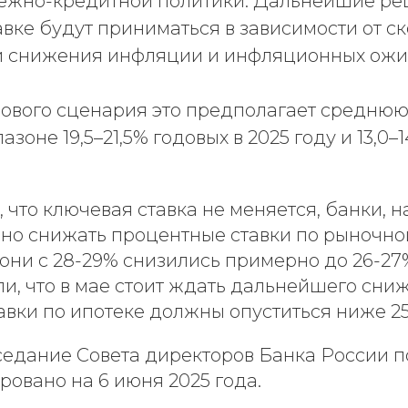
ежно-кредитной политики. Дальнейшие ре
вке будут приниматься в зависимости от ск
и снижения инфляции и инфляционных ожи
зового сценария это предполагает средню
азоне 19,5–21,5% годовых в 2025 году и 13,0–
, что ключевая ставка не меняется, банки, н
но снижать процентные ставки по рыночной
 они с 28-29% снизились примерно до 26-27
и, что в мае стоит ждать дальнейшего сни
авки по ипотеке должны опуститься ниже 2
едание Совета директоров Банка России п
ровано на 6 июня 2025 года.