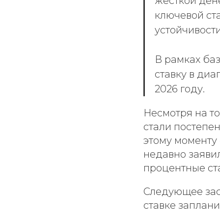
жесткой ден
ключевой ста
устойчивост
В рамках ба
ставку в диап
2026 году.
Несмотря на то
стали постепен
этому моменту
недавно заявил
процентные ст
Следующее зас
ставке заплани