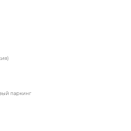
жия)
вый паркинг